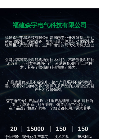
福建森宇电气科技有限公司
福建森宇电器科技有限公司是国内专业开发研制、生产
制造输配电、控制设备、智能电器元件及自动化配电系
统等相关产品的研发、生产和销售的现代化高科技企业
公司以高等院校科研机构为技术依托，不断强化科研技
术力量，并拥有先进的生产、检测设备和生产工艺技
术，具备了很强的科研和生产能力。
产品质量稳定且不断提升，整个产品系列不断得到完
善。凭着我们始终为客户提供优质产品的执着理念而蜚
声分析仪器领域。
森宇电气专注产品品质，注重产品细节，秉承“科技为
本、力求创新、科学管理、铸造品牌”的宗旨，
在产品设计和生产的每一个细节都从用户需求着手
20
丨
15000
丨
150
丨
150
技术团队
行业经验
现代化生产车间
技术团队